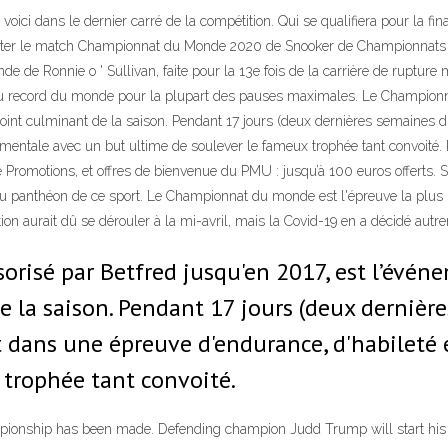
i dans le dernier carré de la compétition. Qui se qualifiera pour la final
imenter le match Championnat du Monde 2020 de Snooker de Championnats
de de Ronnie o ' Sullivan, faite pour la 13e fois de la carrière de ruptur
au record du monde pour la plupart des pauses maximales. Le Championna
int culminant de la saison. Pendant 17 jours (deux dernières semaines d’Av
mentale avec un but ultime de soulever le fameux trophée tant convoité. P
omotions, et offres de bienvenue du PMU : jusqu’à 100 euros offerts. S
au panthéon de ce sport. Le Championnat du monde est l'épreuve la plus i
 aurait dû se dérouler à la mi-avril, mais la Covid-19 en a décidé autre
isé par Betfred jusqu'en 2017, est l’événe
 la saison. Pendant 17 jours (deux dernières
t dans une épreuve d'endurance, d'habileté
 trophée tant convoité.
ampionship has been made. Defending champion Judd Trump will start h