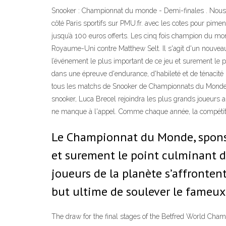
Snooker : Championnat du monde - Demi-finales . Nous voic
côté Paris sportifs sur PMU.fr. avec les cotes pour p
jusqu’à 100 euros offerts. Les cinq fois champion du mon
Royaume-Uni contre Matthew Selt. Il s'agit d'un nouve
l’événement le plus important de ce jeu et surement le po
dans une épreuve d'endurance, d'habileté et de ténacité 
tous les matchs de Snooker de Championnats du Monde Pr
snooker, Luca Brecel rejoindra les plus grands joueurs 
ne manque à l'appel. Comme chaque année, la compétition
Le Championnat du Monde, sponsor
et surement le point culminant de
joueurs de la planète s’affronten
but ultime de soulever le fameux
The draw for the final stages of the Betfred World Ch