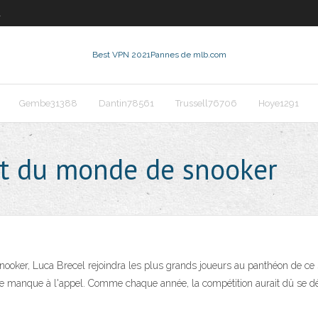
1
Best VPN 2021
Pannes de mlb.com
Gembe31388
Dantin78561
Trussell76706
Hoye1291
t du monde de snooker
nooker, Luca Brecel rejoindra les plus grands joueurs au panthéon de ce
 ne manque à l'appel. Comme chaque année, la compétition aurait dû se dér