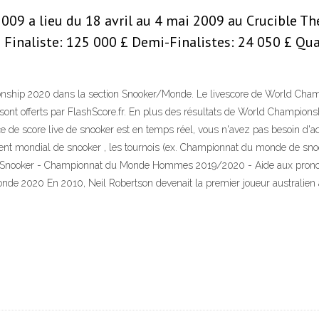
 a lieu du 18 avril au 4 mai 2009 au Crucible Theat
Finaliste: 125 000 £ Demi-Finalistes: 24 050 £ Quar
nship 2020 dans la section Snooker/Monde. Le livescore de World Champi
ont offerts par FlashScore.fr. En plus des résultats de World Champion
 de score live de snooker est en temps réel, vous n'avez pas besoin d'act
ment mondial de snooker , les tournois (ex. Championnat du monde de sno
 … Snooker - Championnat du Monde Hommes 2019/2020 - Aide aux pronosti
 2020 En 2010, Neil Robertson devenait la premier joueur australien 