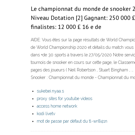
Le championnat du monde de snooker 2009
Niveau Dotation [2] Gagnant: 250 000 £ 
finalistes: 12 000 £ 16 e de
AIDE: Vous êtes sur la page résultats de World Champio
de World Championship 2020 et détails du match vous s
dans +de 30 sports à travers le 27/05/2020 Notre service
tournois de snooker en cours sur cette page, le Classe
pages des joueurs ( Neil Robertson , Stuart Bingham ,
Snooker : Championnat du monde - Championnat du monde
sukebei.nyaa.s
proxy sites for youtube videos
access home network
kodi livetv
mot de passe par défaut du tl-wr841n