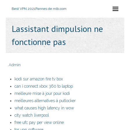
Best VPN 2021
Pannes de mlb.com
Lassistant dimpulsion ne
fonctionne pas
Admin
kodi sur amazon fire tv box
can i connect xbox 360 to laptop
meilleure mise à jour pour kodi
meilleures alternatives à putlocker
what causes high latency in wow
city watch liverpool
free ufc pay per view online
tor vpn software