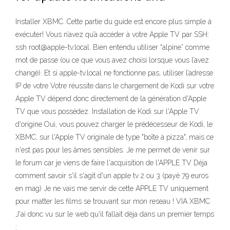
Installer XBMC. Cette partie du guide est encore plus simple à
exécuter! Vous n’avez qu’à accéder à votre Apple TV par SSH:
ssh root@apple-tv.local. Bien entendu utiliser “alpine” comme
mot de passe (ou ce que vous avez choisi lorsque vous l’avez
changé). Et si apple-tv.local ne fonctionne pas, utiliser l’adresse
IP de votre Votre réussite dans le chargement de Kodi sur votre
Apple TV dépend donc directement de la génération d'Apple
TV que vous possédez. Installation de Kodi sur l'Apple TV
d'origine Oui, vous pouvez charger le prédécesseur de Kodi, le
XBMC, sur l'Apple TV originale de type "boîte à pizza", mais ce
n'est pas pour les âmes sensibles. Je me permet de venir sur
le forum car je viens de faire l'acquisition de l'APPLE TV Déja
comment savoir s'il s'agit d'un apple tv 2 ou 3 (payé 79 euros
en mag) Je ne vais me servir de cette APPLE TV uniquement
pour matter les films se trouvant sur mon reseau ! VIA XBMC
J'ai donc vu sur le web qu'il fallait déja dans un premier temps
: