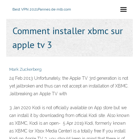
Best VPN 2021
Pannes de mlb.com
Comment installer xbmc sur
apple tv 3
Mark Zuckerberg
24 Feb 2013 Unfortunately, the Apple TV 3rd generation is not
yet jailbroken and thus can not accept an installation of XBMC.
Jailbreaking an Apple TV with
3 Jan 2020 Kodi is not officially available on App store but we
can install it by downloading from official Kodi site. Also known
as XBMC, Kodi is an open- 5 Apr 2019 Kodi, formerly known
as XBMC (or Xbox Media Center) is a totally free If you install
Kodi on Apple TV 3, you should keep in mind that there is of