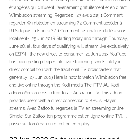
étrangères qui diffusent l'évènement gratuitement et en direct.
Wimbledon streaming. Regardez 23 avr. 2019 1 Comment
regarder Wimbledon en streaming ? 2 Comment accéder à
RTS depuis la France ? 2.1 Comment les chaînes de télé vous
localisent- 25 Jun 2018 Starting today and through Thursday,
June 28, all four days of qualifying will stream live exclusively
on ESPN+, the new direct-to-consumer 21 Jun 2013 YouTube
has been getting deeper into live-streaming sports lately in
direct competition with the traditional TV broadcasters that
generally 27 Jun 2019 Here is how to watch Wimbledon free
and live online through the Kodi media The IPTV AU Kodi
addon offers access to free-to-air Australian TV This addon
provides users with a direct connection to BBC's iPlayer
streams. Avec Zattoo tu regardes la TV en streaming online.
Simple. Sur Zattoo, ton programme est en ligne (online TV), il
passe sur ton écran en direct ou en replay.