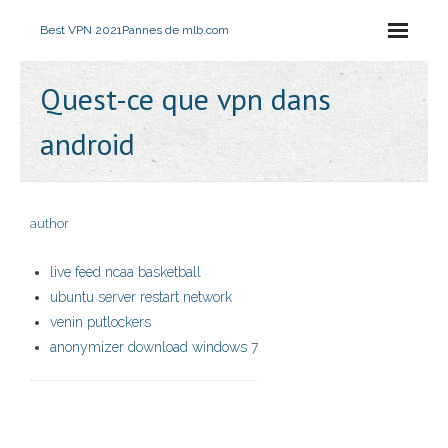
Best VPN 2021
Pannes de mlb.com
Quest-ce que vpn dans
android
author
live feed ncaa basketball
ubuntu server restart network
venin putlockers
anonymizer download windows 7